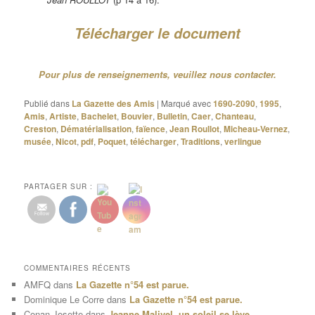
Télécharger le document
Pour plus de renseignements, veuillez nous contacter.
Publié dans
La Gazette des Amis
|
Marqué avec
1690-2090
,
1995
,
Amis
,
Artiste
,
Bachelet
,
Bouvier
,
Bulletin
,
Caer
,
Chanteau
,
Creston
,
Dématérialisation
,
faïence
,
Jean Roullot
,
Micheau-Vernez
,
musée
,
Nicot
,
pdf
,
Poquet
,
télécharger
,
Traditions
,
verlingue
PARTAGER SUR :
COMMENTAIRES RÉCENTS
AMFQ
dans
La Gazette n°54 est parue.
Dominique Le Corre
dans
La Gazette n°54 est parue.
Conan Josette
dans
Jeanne Malivel, un soleil se lève.