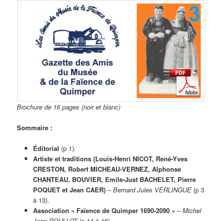
Brochure de 16 pages (noir et blanc)
Sommaire :
Éditorial
(p 1).
Artiste et traditions (Louis-Henri NICOT, René-Yves
CRESTON, Robert MICHEAU-VERNEZ, Alphonse
CHANTEAU, BOUVIER, Emile-Just BACHELET, Pierre
POQUET et Jean CAER)
–
Bernard Jules VERLINGUE
(p 3
à 13).
Association « Faïence de Quimper 1690-2090 »
–
Michel
Jean ROULLOT
(p 14 à 16).