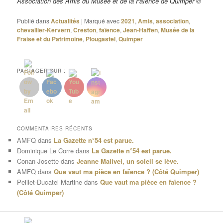
Association des Amis du Musée et de la Faïence de Quimper ©
Publié dans
Actualités
|
Marqué avec
2021
,
Amis
,
association
,
chevallier-Kervern
,
Creston
,
faïence
,
Jean-Haffen
,
Musée de la
Fraise et du Patrimoine
,
Plougastel
,
Quimper
PARTAGER SUR :
COMMENTAIRES RÉCENTS
AMFQ
dans
La Gazette n°54 est parue.
Dominique Le Corre
dans
La Gazette n°54 est parue.
Conan Josette
dans
Jeanne Malivel, un soleil se lève.
AMFQ
dans
Que vaut ma pièce en faïence ? (Côté Quimper)
Peillet-Ducatel Martine
dans
Que vaut ma pièce en faïence ?
(Côté Quimper)