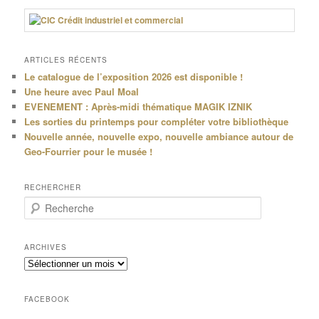
ARTICLES RÉCENTS
Le catalogue de l’exposition 2026 est disponible !
Une heure avec Paul Moal
EVENEMENT : Après-midi thématique MAGIK IZNIK
Les sorties du printemps pour compléter votre bibliothèque
Nouvelle année, nouvelle expo, nouvelle ambiance autour de
Geo-Fourrier pour le musée !
RECHERCHER
R
e
c
h
ARCHIVES
e
Archives
r
c
h
FACEBOOK
e