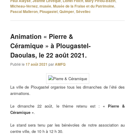
Paul Alayse
,
Jeanne Levêque
,
Lionel Floch
,
Mary Piriou-Bazin
,
Micheau-Vernez
,
musée
,
Musée de la Fraise et du Patrimoine
,
Pascal Malleron
,
Plougastel
,
Quimper
,
Sévellec
Animation « Pierre &
Céramique » à Plougastel-
Daoulas, le 22 août 2021.
Publié le
17 août 2021
par
AMFQ
La ville de Plougastel organise tous les dimanches de l’été des
animations.
Le dimanche 22 août, le thème retenu est :
« Pierre &
Céramique »
.
Le stand sera tenu par les bénévoles de notre association au
centre ville, de 10 h à 12 h 30.