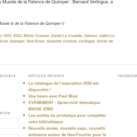
r du Musée de la Faïence de Quimper : Bernard Verlingue, a
Musée & de la Faïence de Quimper ©
c
1923
,
2023
,
Bikini
,
Creston
,
Daniel Le Couédic
,
faïence
,
Julien Le
Péron
,
Quimper
,
Seiz Breur
,
Suzanne Creston
,
verlingue
,
Xavier de
 SOCIAUX
ARTICLES RÉCENTS
FACEBOO
Le catalogue de l’exposition 2026 est
disponible !
Une heure avec Paul Moal
EVENEMENT : Après-midi thématique
MAGIK IZNIK
ATION
Les sorties du printemps pour compléter
votre bibliothèque
Nouvelle année, nouvelle expo, nouvelle
ambiance autour de Geo-Fourrier pour le