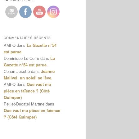
PARTAGER SUR :
COMMENTAIRES RÉCENTS
AMFQ
dans
La Gazette n°54
est parue.
Dominique Le Corre
dans
La
Gazette n°54 est parue.
Conan Josette
dans
Jeanne
Malivel, un soleil se lève.
AMFQ
dans
Que vaut ma
pièce en faïence ? (Côté
Quimper)
Peillet-Ducatel Martine
dans
Que vaut ma pièce en faïence
? (Côté Quimper)