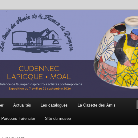
ière
 et de la Faïence de Quimper
er
Actualités
Les catalogues
La Gazette des Amis
Parcours Faïencier
Site du musée