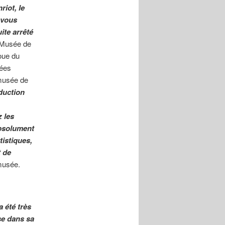
riot, le
 vous
ite arrêté
u Musée de
joue du
nées
 musée de
oduction
z les
absolument
tistiques,
t de
 musée.
 a été très
ise dans sa