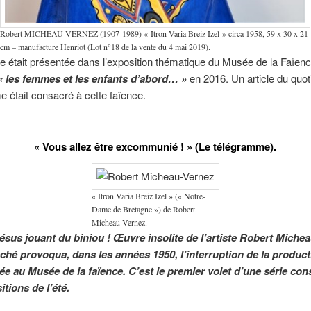
Robert MICHEAU-VERNEZ (1907-1989) « Itron Varia Breiz Izel » circa 1958, 59 x 30 x 21
cm – manufacture Henriot (Lot n°18 de la vente du 4 mai 2019).
te était présentée dans l’exposition thématique du Musée de la Faïen
« les femmes et les enfants d’abord… »
en 2016. Un article du quoti
 était consacré à cette faïence.
« Vous allez être excommunié ! » (Le télégramme).
« Itron Varia Breiz Izel » (« Notre-
Dame de Bretagne ») de Robert
Micheau-Vernez.
Jésus jouant du biniou ! Œuvre insolite de l’artiste Robert Miche
êché provoqua, dans les années 1950, l’interruption de la producti
ée au Musée de la faïence. C’est le premier volet d’une série co
tions de l’été.