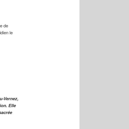
ce de
dien le
au-Vernez,
on. Elle
nsacrée