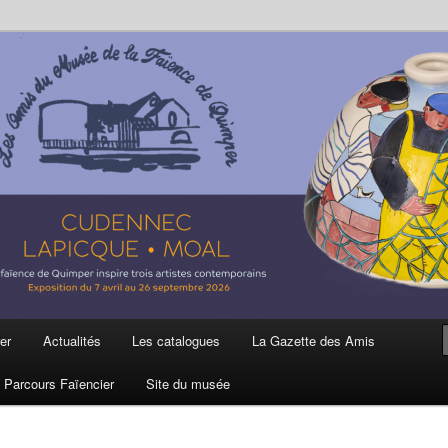
ière
 et de la Faïence de Quimper
er
Actualités
Les catalogues
La Gazette des Amis
Parcours Faïencier
Site du musée