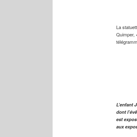
La statuet
Quimper,
télégramme
L’enfant 
dont l’év
est expos
aux exposi