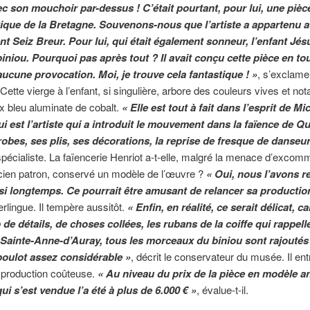
c son mouchoir par-dessus ! C’était pourtant, pour lui, une pièc
que de la Bretagne. Souvenons-nous que l’artiste a appartenu 
 Seiz Breur. Pour lui, qui était également sonneur, l’enfant Jés
biniou. Pourquoi pas après tout ? Il avait conçu cette pièce en t
aucune provocation. Moi, je trouve cela fantastique ! »
, s’exclame
 Cette vierge à l’enfant, si singulière, arbore des couleurs vives et n
x bleu aluminate de cobalt.
« Elle est tout à fait dans l’esprit de M
ui est l’artiste qui a introduit le mouvement dans la faïence de Q
robes, ses plis, ses décorations, la reprise de fresque de danseu
 spécialiste. La faïencerie Henriot a-t-elle, malgré la menace d’excom
cien patron, conservé un modèle de l’œuvre ?
« Oui, nous l’avons re
 si longtemps. Ce pourrait être amusant de relancer sa productio
rlingue. Il tempère aussitôt.
« Enfin, en réalité, ce serait délicat, car
de détails, de choses collées, les rubans de la coiffe qui rappell
s Sainte-Anne-d’Auray, tous les morceaux du biniou sont rajouté
boulot assez considérable »
, décrit le conservateur du musée. Il ent
 production coûteuse.
« Au niveau du prix de la pièce en modèle a
ui s’est vendue l’a été à plus de 6.000 € »
, évalue-t-il.