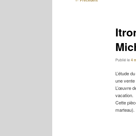
Précédent
des
articles
Itro
Mic
Publié le
4 
L’étude du
une vente 
L’œuvre de
vacation.
Cette pièc
marteau). 