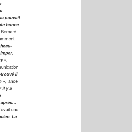
e
au
us pouvait
oute bonne
 Bernard
otamment
icheau-
uimper,
rs »
,
munication
trouvé il
n »
, lance
 il y a
e
s après…
revoit une
ncien. La