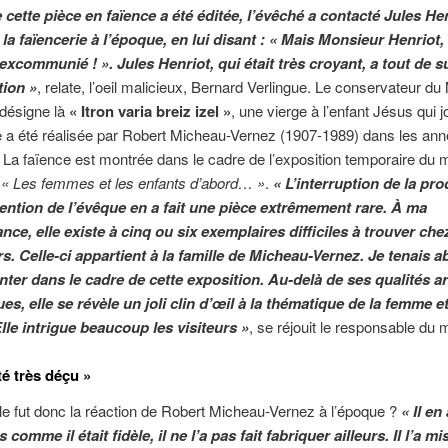
cette pièce en faïence a été éditée, l’évêché a contacté Jules Hen
la faïencerie à l’époque, en lui disant : « Mais Monsieur Henriot,
 excommunié ! ». Jules Henriot, qui était très croyant, a tout de su
tion »
, relate, l’oeil malicieux, Bernard Verlingue. Le conservateur d
 désigne là
« Itron varia breiz izel »
, une vierge à l’enfant Jésus qui 
le a été réalisée par Robert Micheau-Vernez (1907-1989) dans les an
 La faïence est montrée dans le cadre de l’exposition temporaire du
,
« Les femmes et les enfants d’abord… »
.
« L’interruption de la pr
vention de l’évêque en a fait une pièce extrêmement rare. À ma
ce, elle existe à cinq ou six exemplaires difficiles à trouver che
rs. Celle-ci appartient à la famille de Micheau-Vernez. Je tenais 
nter dans le cadre de cette exposition. Au-delà de ses qualités ar
s, elle se révèle un joli clin d’œil à la thématique de la femme e
Elle intrigue beaucoup les visiteurs »
, se réjouit le responsable du
été très déçu »
le fut donc la réaction de Robert Micheau-Vernez à l’époque ?
« Il en
 comme il était fidèle, il ne l’a pas fait fabriquer ailleurs. Il l’a m