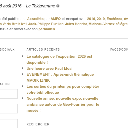
 08 août 2016 – Le Télégramme
©
a été publié dans
Actualités
par
AMFQ
, et marqué avec
2016
,
2019
,
Enchères
,
év
on Varia Breiz Izel
,
Jack-Philippe Ruellan
,
Jules Henriot
,
Micheau-Vernez
,
télég
ttez-le en favori avec son
permalien
.
 SOCIAUX
ARTICLES RÉCENTS
FACEBOO
Le catalogue de l’exposition 2026 est
disponible !
Une heure avec Paul Moal
EVENEMENT : Après-midi thématique
MAGIK IZNIK
ATION
Les sorties du printemps pour compléter
votre bibliothèque
Nouvelle année, nouvelle expo, nouvelle
ambiance autour de Geo-Fourrier pour le
musée !
RECHERCHER