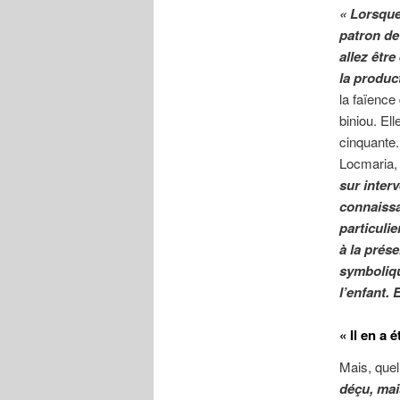
« Lorsque 
patron de 
allez être
la produc
la faïence
biniou. El
cinquante.
Locmaria
sur inter
connaissan
particulie
à la prése
symbolique
l’enfant. 
« Il en a 
Mais, quel
déçu, mais