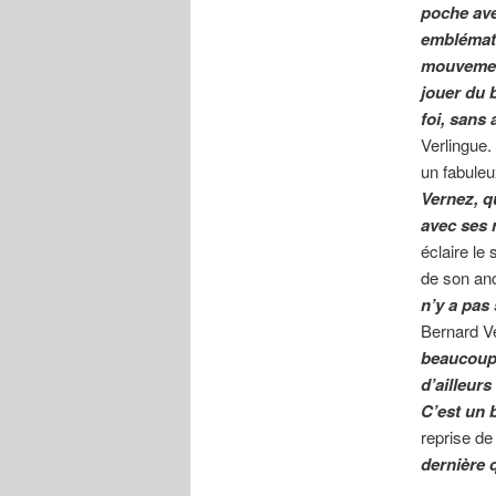
poche ave
emblémati
mouvement
jouer du 
foi, sans 
Verlingue.
un fabuleu
Vernez, q
avec ses 
éclaire le
de son an
n’y a pas
Bernard Ve
beaucoup 
d’ailleur
C’est un 
reprise de
dernière q