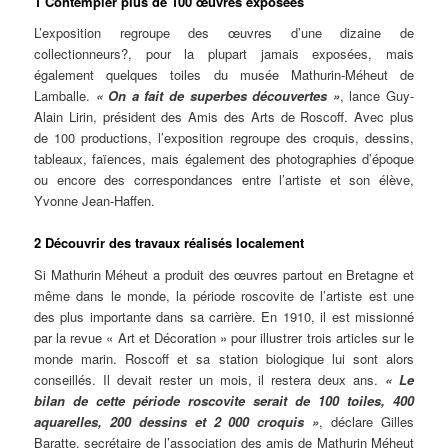
1 Contempler plus de 100 œuvres exposées
L’exposition regroupe des œuvres d’une dizaine de
collectionneurs?, pour la plupart jamais exposées, mais
également quelques toiles du musée Mathurin-Méheut de
Lamballe.
« On a fait de superbes découvertes »
, lance Guy-
Alain Lirin, président des Amis des Arts de Roscoff. Avec plus
de 100 productions, l’exposition regroupe des croquis, dessins,
tableaux, faïences, mais également des photographies d’époque
ou encore des correspondances entre l’artiste et son élève,
Yvonne Jean-Haffen.
2 Découvrir des travaux réalisés localement
Si Mathurin Méheut a produit des œuvres partout en Bretagne et
même dans le monde, la période roscovite de l’artiste est une
des plus importante dans sa carrière. En 1910, il est missionné
par la revue « Art et Décoration » pour illustrer trois articles sur le
monde marin. Roscoff et sa station biologique lui sont alors
conseillés. Il devait rester un mois, il restera deux ans.
« Le
bilan de cette période roscovite serait de 100 toiles, 400
aquarelles, 200 dessins et 2 000 croquis »
, déclare Gilles
Baratte, secrétaire de l’association des amis de Mathurin Méheut