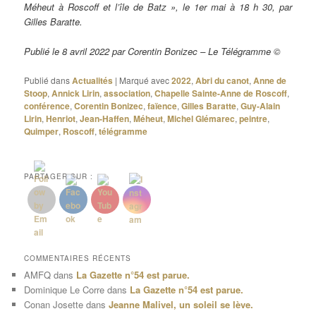
Méheut à Roscoff et l’île de Batz », le 1er mai à 18 h 30, par
Gilles Baratte.
Publié le 8 avril 2022 par Corentin Bonizec – Le Télégramme ©
Publié dans
Actualités
|
Marqué avec
2022
,
Abri du canot
,
Anne de
Stoop
,
Annick Lirin
,
association
,
Chapelle Sainte-Anne de Roscoff
,
conférence
,
Corentin Bonizec
,
faïence
,
Gilles Baratte
,
Guy-Alain
Lirin
,
Henriot
,
Jean-Haffen
,
Méheut
,
Michel Glémarec
,
peintre
,
Quimper
,
Roscoff
,
télégramme
PARTAGER SUR :
COMMENTAIRES RÉCENTS
AMFQ
dans
La Gazette n°54 est parue.
Dominique Le Corre
dans
La Gazette n°54 est parue.
Conan Josette
dans
Jeanne Malivel, un soleil se lève.