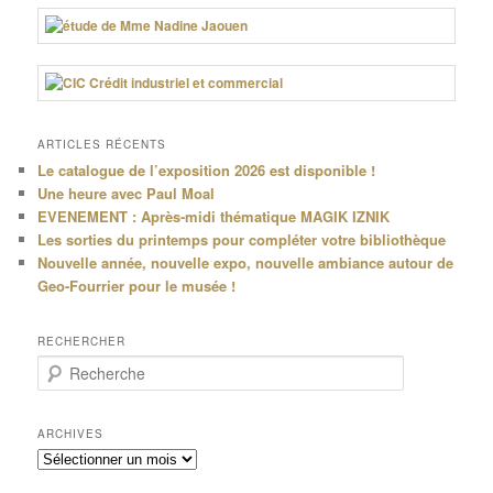
ARTICLES RÉCENTS
Le catalogue de l’exposition 2026 est disponible !
Une heure avec Paul Moal
EVENEMENT : Après-midi thématique MAGIK IZNIK
Les sorties du printemps pour compléter votre bibliothèque
Nouvelle année, nouvelle expo, nouvelle ambiance autour de
Geo-Fourrier pour le musée !
RECHERCHER
R
e
c
h
ARCHIVES
e
Archives
r
c