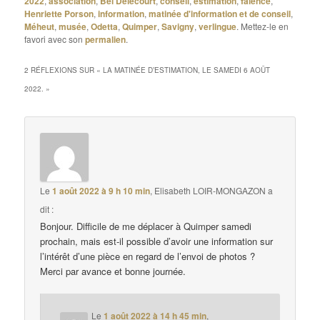
2022
,
association
,
Bel Delecourt
,
conseil
,
estimation
,
faïence
,
Henriette Porson
,
information
,
matinée d'information et de conseil
,
Méheut
,
musée
,
Odetta
,
Quimper
,
Savigny
,
verlingue
. Mettez-le en
favori avec son
permalien
.
2 RÉFLEXIONS SUR «
LA MATINÉE D’ESTIMATION, LE SAMEDI 6 AOÛT
2022.
»
Le
1 août 2022 à 9 h 10 min
,
Elisabeth LOIR-MONGAZON
a
dit :
Bonjour. Difficile de me déplacer à Quimper samedi
prochain, mais est-il possible d’avoir une information sur
l’intérêt d’une pièce en regard de l’envoi de photos ?
Merci par avance et bonne journée.
Le
1 août 2022 à 14 h 45 min
,