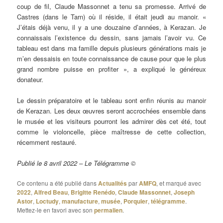
coup de fil, Claude Massonnet a tenu sa promesse. Arrivé de
Castres (dans le Tarn) où il réside, il était jeudi au manoir. «
J’étais déjà venu, il y a une douzaine d’années, à Kerazan. Je
connaissais l’existence du dessin, sans jamais l’avoir vu. Ce
tableau est dans ma famille depuis plusieurs générations mais je
m’en dessaisis en toute connaissance de cause pour que le plus
grand nombre puisse en profiter », a expliqué le généreux
donateur.
Le dessin préparatoire et le tableau sont enfin réunis au manoir
de Kerazan. Les deux œuvres seront accrochées ensemble dans
le musée et les visiteurs pourront les admirer dès cet été, tout
comme le violoncelle, pièce maîtresse de cette collection,
récemment restauré.
Publié le 8 avril 2022 – Le Télégramme ©
Ce contenu a été publié dans
Actualités
par
AMFQ
, et marqué avec
2022
,
Alfred Beau
,
Brigitte Renédo
,
Claude Massonnet
,
Joseph
Astor
,
Loctudy
,
manufacture
,
musée
,
Porquier
,
télégramme
.
Mettez-le en favori avec son
permalien
.