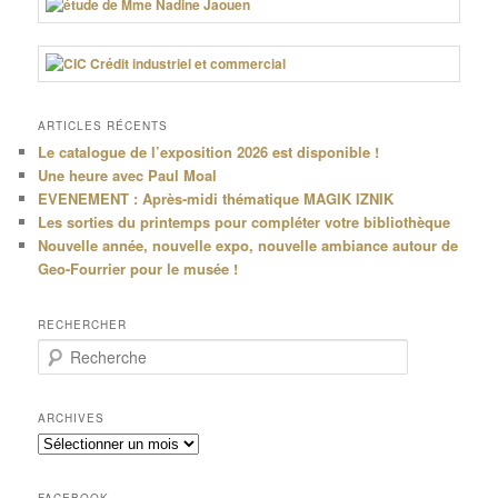
ARTICLES RÉCENTS
Le catalogue de l’exposition 2026 est disponible !
Une heure avec Paul Moal
EVENEMENT : Après-midi thématique MAGIK IZNIK
Les sorties du printemps pour compléter votre bibliothèque
Nouvelle année, nouvelle expo, nouvelle ambiance autour de
Geo-Fourrier pour le musée !
RECHERCHER
R
e
c
h
ARCHIVES
e
Archives
r
c
h