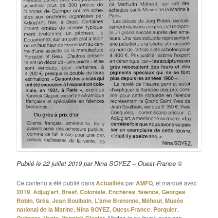
Publié le 22 juillet 2019 par Nina SOYEZ – Ouest-France ©
Ce contenu a été publié dans
Actualités
par
AMFQ
, et marqué avec
2019
,
Adjug'art
,
Brest
,
Coloniale
,
Enchères
,
faïence
,
Georges
Robin
,
Grès
,
Jean Boulbain
,
L'âme Bretonne
,
Méheut
,
Musée
national de la Marine
,
Nina SOYEZ
,
Ouest-France
,
Porquier
,
Quimper
,
Vente
,
Yannick Clapier
. Mettez-le en favori avec son