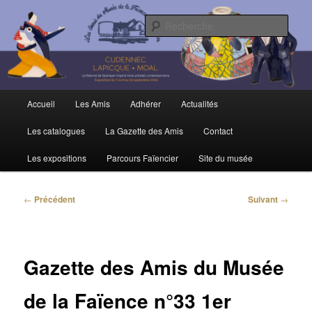
Aller
Trois siècles de tradition faïencière
au
Rech
contenu
principal
Amis du Musée et de la Faïence de
Quimper
Menu
Accueil
Les Amis
Adhérer
Actualités
principal
Les catalogues
La Gazette des Amis
Contact
Les expositions
Parcours Faïencier
Site du musée
Navigation
←
Précédent
Suivant
→
des
articles
Gazette des Amis du Musée
de la Faïence n°33 1er