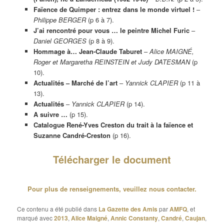
Faïence de Quimper : entrez dans le monde virtuel !
–
Philippe BERGER
(p 6 à 7).
J’ai rencontré pour vous … le peintre Michel Furic
–
Daniel GEORGES
(p 8 à 9).
Hommage à… Jean-Claude Taburet
–
Alice MAIGNÉ,
Roger et Margaretha REINSTEIN et Judy DATESMAN
(p
10).
Actualités – Marché de l’art
–
Yannick CLAPIER
(p 11 à
13).
Actualités
–
Yannick CLAPIER
(p 14).
A suivre …
(p 15).
Catalogue René-Yves Creston du trait à la faïence et
Suzanne Candré-Creston
(p 16).
Télécharger le document
Pour plus de renseignements, veuillez nous contacter.
Ce contenu a été publié dans
La Gazette des Amis
par
AMFQ
, et
marqué avec
2013
,
Alice Maigné
,
Annic Constanty
,
Candré
,
Caujan
,