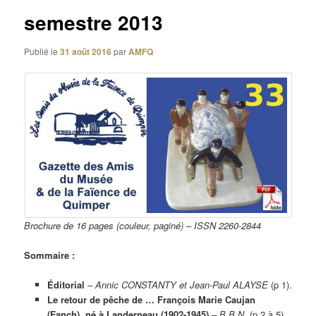
semestre 2013
Publié le
31 août 2016
par
AMFQ
Brochure de 16 pages (couleur, paginé) – ISSN 2260-2844
Sommaire :
Éditorial
–
Annic CONSTANTY et Jean-Paul ALAYSE
(p 1).
Le retour de pêche de … François Marie Caujan
(Fanch), né à Landerneau (1902-1945)
–
B.B.N.
(p 2 à 5).