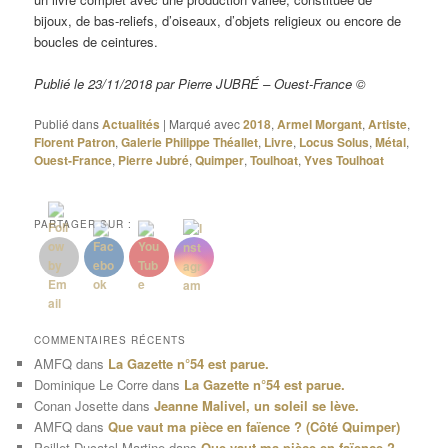
bijoux, de bas-reliefs, d’oiseaux, d’objets religieux ou encore de
boucles de ceintures.
Publié le 23/11/2018 par Pierre JUBRÉ – Ouest-France ©
Publié dans
Actualités
|
Marqué avec
2018
,
Armel Morgant
,
Artiste
,
Florent Patron
,
Galerie Philippe Théallet
,
Livre
,
Locus Solus
,
Métal
,
Ouest-France
,
Pierre Jubré
,
Quimper
,
Toulhoat
,
Yves Toulhoat
PARTAGER SUR :
COMMENTAIRES RÉCENTS
AMFQ
dans
La Gazette n°54 est parue.
Dominique Le Corre
dans
La Gazette n°54 est parue.
Conan Josette
dans
Jeanne Malivel, un soleil se lève.
AMFQ
dans
Que vaut ma pièce en faïence ? (Côté Quimper)
Peillet-Ducatel Martine
dans
Que vaut ma pièce en faïence ?