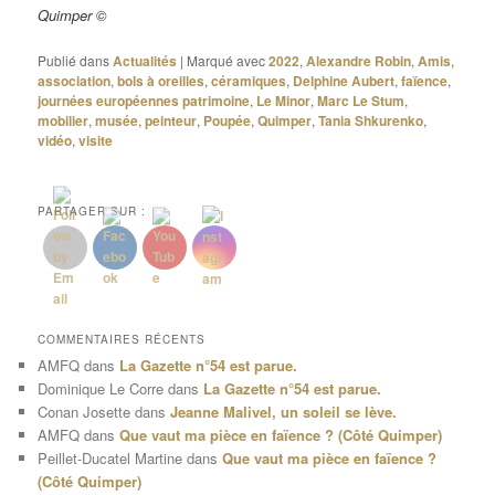
Quimper ©
Publié dans
Actualités
|
Marqué avec
2022
,
Alexandre Robin
,
Amis
,
association
,
bols à oreilles
,
céramiques
,
Delphine Aubert
,
faïence
,
journées européennes patrimoine
,
Le Minor
,
Marc Le Stum
,
mobilier
,
musée
,
peinteur
,
Poupée
,
Quimper
,
Tania Shkurenko
,
vidéo
,
visite
PARTAGER SUR :
COMMENTAIRES RÉCENTS
AMFQ
dans
La Gazette n°54 est parue.
Dominique Le Corre
dans
La Gazette n°54 est parue.
Conan Josette
dans
Jeanne Malivel, un soleil se lève.
AMFQ
dans
Que vaut ma pièce en faïence ? (Côté Quimper)
Peillet-Ducatel Martine
dans
Que vaut ma pièce en faïence ?
(Côté Quimper)