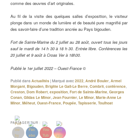
comme des œuvres d’art originales.
Au fil de la visite des quelques salles d’exposition, le visiteur
plonge dans un monde de lumière et de beauté pure magnifié par
des savoir-faire d’une tradition ancrée au Pays bigouden.
Fort de Sainte-Marine du 2 juillet au 28 août, ouvert tous les jours
sauf le mardi de 14 h 30 à 18 h 30. Entrée libre. Conférences les
20 juillet et 9 août à Croas Ver à 18h30.
Publié le 1er juillet 2022 – Ouest-France ©
Publié dans
Actualités
|
Marqué avec
2022
,
André Bouler
,
Armel
Morgant
,
Bigouden
,
Brigitte Le Gall-Le Berre
,
Combrit
,
conférence
,
Creston
,
Dom Robert
,
exposition
,
Fort de Sainte-Marine
,
Georges
Conan
,
Gildas Le Minor
,
Jean Fournier
,
Le Minor
,
Marie-Anne Le
Minor
,
Méheut
,
Ouest-France
,
Poupée
,
Tapisserie
,
Toulhoat
PARTAGER SUR :