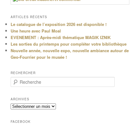
ARTICLES RÉCENTS
Le catalogue de l’exposition 2026 est disponible !
Une heure avec Paul Moal
EVENEMENT : Après-midi thématique MAGIK IZNIK
Les sorties du printemps pour compléter votre bibliothèque
Nouvelle année, nouvelle expo, nouvelle ambiance autour de
Geo-Fourrier pour le musée !
RECHERCHER
R
e
c
h
ARCHIVES
e
Archives
r
c
h
FACEBOOK
e