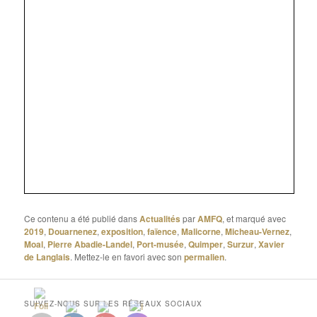
Ce contenu a été publié dans
Actualités
par
AMFQ
, et marqué avec
2019
,
Douarnenez
,
exposition
,
faïence
,
Malicorne
,
Micheau-Vernez
,
Moal
,
Pierre Abadie-Landel
,
Port-musée
,
Quimper
,
Surzur
,
Xavier
de Langlais
. Mettez-le en favori avec son
permalien
.
SUIVEZ-NOUS SUR LES RÉSEAUX SOCIAUX