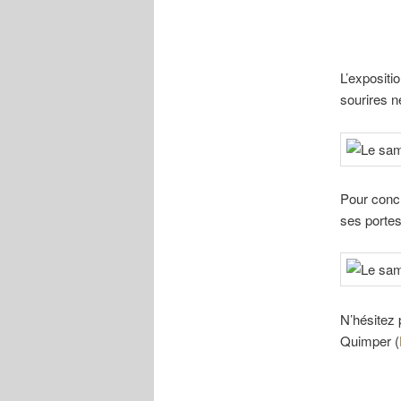
L’expositi
sourires n
Pour concl
ses portes
N’hésitez 
Quimper (