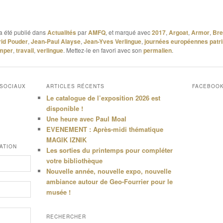
a été publié dans
Actualités
par
AMFQ
, et marqué avec
2017
,
Argoat
,
Armor
,
Bre
rid Pouder
,
Jean-Paul Alayse
,
Jean-Yves Verlingue
,
journées européennes patr
mper
,
travail
,
verlingue
. Mettez-le en favori avec son
permalien
.
 SOCIAUX
ARTICLES RÉCENTS
FACEBOO
Le catalogue de l’exposition 2026 est
disponible !
Une heure avec Paul Moal
EVENEMENT : Après-midi thématique
MAGIK IZNIK
ATION
Les sorties du printemps pour compléter
votre bibliothèque
Nouvelle année, nouvelle expo, nouvelle
ambiance autour de Geo-Fourrier pour le
musée !
RECHERCHER