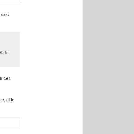
rnées
SE, le
ur ces
r, et le