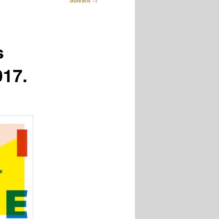
Suivant
s
017.