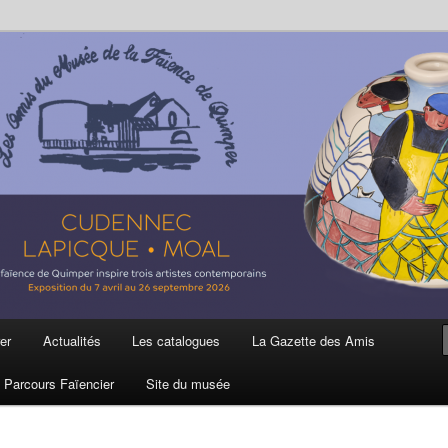
ière
 et de la Faïence de Quimper
er
Actualités
Les catalogues
La Gazette des Amis
Parcours Faïencier
Site du musée