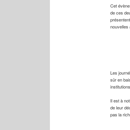
Cet évène
de ces deu
présentent
nouvelles
Les journé
sûr en ba
institution
Il est à n
de leur dé
pas la ric