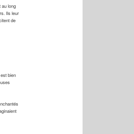
 au long
. Ils leur
itent de
 est bien
euses
 enchantés
aginaient