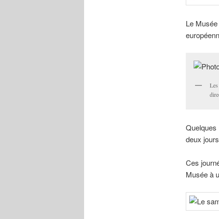
Le Musée 
européenn
Les
dir
Quelques 
deux jours
Ces journé
Musée à u