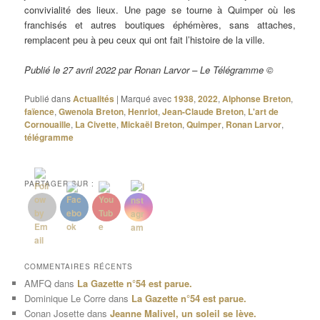
convivialité des lieux. Une page se tourne à Quimper où les
franchisés et autres boutiques éphémères, sans attaches,
remplacent peu à peu ceux qui ont fait l’histoire de la ville.
Publié le 27 avril 2022 par Ronan Larvor – Le Télégramme ©
Publié dans
Actualités
|
Marqué avec
1938
,
2022
,
Alphonse Breton
,
faïence
,
Gwenola Breton
,
Henriot
,
Jean-Claude Breton
,
L'art de
Cornouaille
,
La Civette
,
Mickaël Breton
,
Quimper
,
Ronan Larvor
,
télégramme
PARTAGER SUR :
COMMENTAIRES RÉCENTS
AMFQ
dans
La Gazette n°54 est parue.
Dominique Le Corre
dans
La Gazette n°54 est parue.
Conan Josette
dans
Jeanne Malivel, un soleil se lève.