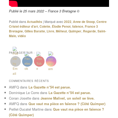
Publié le 25 mars 2022 – France 3 Bretagne ©
Publié dans
Actualités
|
Marqué avec
2022
,
Anne de Stoop
,
Centre
Cristel éditeur d'art
,
Colette
,
Élodie Penot
,
faïence
,
France 3
Bretagne
,
Gilles Baratte
,
Livre
,
Méheut
,
Quimper
,
Regarde
,
Saint-
Malo
,
vidéo
PARTAGER SUR :
COMMENTAIRES RÉCENTS
AMFQ
dans
La Gazette n°54 est parue.
Dominique Le Corre
dans
La Gazette n°54 est parue.
Conan Josette
dans
Jeanne Malivel, un soleil se lève.
AMFQ
dans
Que vaut ma pièce en faïence ? (Côté Quimper)
Peillet-Ducatel Martine
dans
Que vaut ma pièce en faïence ?
(Côté Quimper)