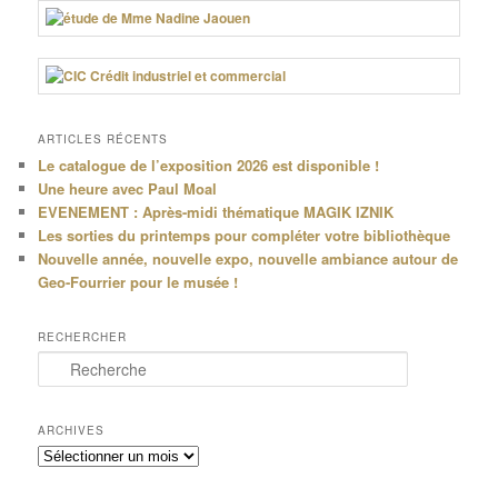
ARTICLES RÉCENTS
Le catalogue de l’exposition 2026 est disponible !
Une heure avec Paul Moal
EVENEMENT : Après-midi thématique MAGIK IZNIK
Les sorties du printemps pour compléter votre bibliothèque
Nouvelle année, nouvelle expo, nouvelle ambiance autour de
Geo-Fourrier pour le musée !
RECHERCHER
R
e
c
h
ARCHIVES
e
Archives
r
c