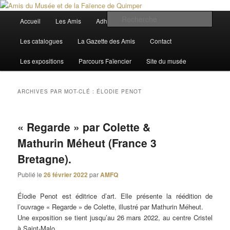
Aller
Aller
Trois siècles de tradition faïencière
au
au
Menu
Rech
Accueil
Les Amis
Adhérer
Actualités
contenu
contenu
principal
principal
secondaire
Amis du Musée et de la Faïence de
Les catalogues
La Gazette des Amis
Contact
Quimper
Les expositions
Parcours Faïencier
Site du musée
ARCHIVES PAR MOT-CLÉ :
ÉLODIE PENOT
« Regarde » par Colette &
Mathurin Méheut (France 3
Bretagne).
Publié le
26 février 2022
par
AMFQ
Élodie Penot est éditrice d’art. Elle présente la réédition de
l’ouvrage « Regarde » de Colette, illustré par Mathurin Méheut.
Une exposition se tient jusqu’au 26 mars 2022, au centre Cristel
à Saint-Malo.