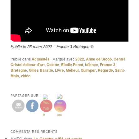
Publié le 25 mars 2022 – France 3 Bretagne ©
Publié dans
Actualités
|
Marqué avec
2022
,
Anne de Stoop
,
Centre
Cristel éditeur d'art
,
Colette
,
Élodie Penot
,
faïence
,
France 3
Bretagne
,
Gilles Baratte
,
Livre
,
Méheut
,
Quimper
,
Regarde
,
Saint-
Malo
,
vidéo
PARTAGER SUR :
COMMENTAIRES RÉCENTS
AMFQ
dans
La Gazette n°54 est parue.