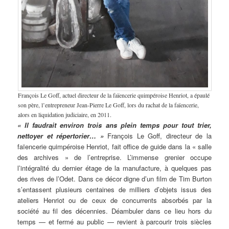
François Le Goff, actuel directeur de la faïencerie quimpéroise Henriot, a épaulé
son père, l’entrepreneur Jean-Pierre Le Goff, lors du rachat de la faïencerie,
alors en liquidation judiciaire, en 2011.
« Il faudrait environ trois ans plein temps pour tout trier,
nettoyer et répertorier… »
François Le Goff, directeur de la
faïencerie quimpéroise Henriot, fait office de guide dans la « salle
des archives » de l’entreprise. L’immense grenier occupe
l’intégralité du dernier étage de la manufacture, à quelques pas
des rives de l’Odet. Dans ce décor digne d’un film de Tim Burton
s’entassent plusieurs centaines de milliers d’objets issus des
ateliers Henriot ou de ceux de concurrents absorbés par la
société au fil des décennies. Déambuler dans ce lieu hors du
temps — et fermé au public — revient à parcourir trois siècles