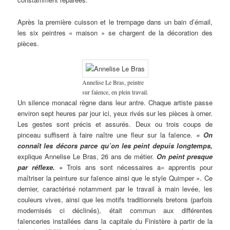
Après la première cuisson et le trempage dans un bain d’émail,
les six peintres « maison » se chargent de la décoration des
pièces.
Annelise Le Bras, peintre
sur faïence, en plein travail.
Un silence monacal règne dans leur antre. Chaque artiste passe
environ sept heures par jour ici, yeux rivés sur les pièces à orner.
Les gestes sont précis et assurés. Deux ou trois coups de
pinceau suffisent à faire naître une fleur sur la faïence.
« On
connaît les décors parce qu’on les peint depuis longtemps,
explique Annelise Le Bras, 26 ans de métier.
On peint presque
par réflexe. »
Trois ans sont nécessaires a« apprentis pour
maîtriser la peinture sur faïence ainsi que le style Quimper ». Ce
dernier, caractérisé notamment par le travail à main levée, les
couleurs vives, ainsi que les motifs traditionnels bretons (parfois
modernisés ci déclinés), était commun aux différentes
faïenceries installées dans la capitale du Finistère à partir de la