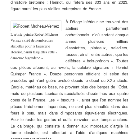
d’histoire bretonne : Henriot, qui fêtera ses 333 ans en 2023,
figure parmi les plus vieilles entreprises de France.
À l’étage inférieur se trouvent des
ateliers parfaitement
L’artiste-peintre Robert Micheau-
opérationnels, d’où sortent chaque
Vernez a créé de nombreuses
année plusieurs milliers
statuettes pour la faïencerie
d’assiettes, plateaux, saladiers,
Henriot, parmi lesquelles cette «
tasses, ainsi, entre autres, que les
danseuse bigoudène ».
célèbres « bols-prénom ». Toutes
ces pièces arborent, au revers, la célèbre signature « Henriot
Quimper France ». Douze personnes officient ici selon des
procédés qui n’ont guère évolué depuis le début du XXe siècle.
L’argile, matériau de base, ne provient plus des berges de l’Odet,
mais de plusieurs fabricants spécialisés disséminés aux quatre
coins de la France. Les « biscuits », ainsi que l’on nomme les
pièces fraîchement façonnées, ne sont plus chauffés dans des
fours à bois, mais dans d’imposants équivalents électriques.
Pour le reste, les gestes et outils renvoient aux temps anciens.
Le calibrage, qui consiste à donner aux morceaux d’argile la
forme désirée, est effectué à l’aide d’antiques machines
constamment réparées.