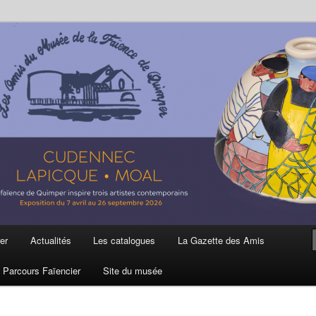
ière
 et de la Faïence de Quimper
er
Actualités
Les catalogues
La Gazette des Amis
Parcours Faïencier
Site du musée