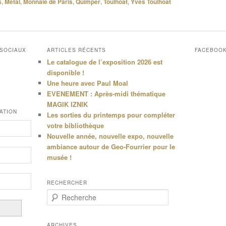
s
,
Métal
,
Monnaie de Paris
,
Quimper
,
Toulhoat
,
Yves Toulhoat
 SOCIAUX
ARTICLES RÉCENTS
FACEBOO
Le catalogue de l’exposition 2026 est
disponible !
Une heure avec Paul Moal
EVENEMENT : Après-midi thématique
MAGIK IZNIK
ATION
Les sorties du printemps pour compléter
votre bibliothèque
Nouvelle année, nouvelle expo, nouvelle
ambiance autour de Geo-Fourrier pour le
musée !
RECHERCHER
R
e
c
h
ARCHIVES