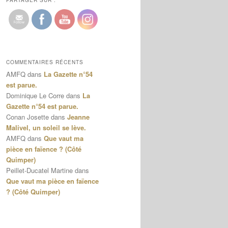
PARTAGER SUR :
COMMENTAIRES RÉCENTS
AMFQ
dans
La Gazette n°54
est parue.
Dominique Le Corre
dans
La
Gazette n°54 est parue.
Conan Josette
dans
Jeanne
Malivel, un soleil se lève.
AMFQ
dans
Que vaut ma
pièce en faïence ? (Côté
Quimper)
Peillet-Ducatel Martine
dans
Que vaut ma pièce en faïence
? (Côté Quimper)