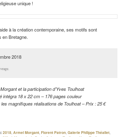
eligieuse unique !
d’aide à la création contemporaine, ses motifs sont
és en Bretagne.
vrage.
Morgant et la participation d’Yves Toulhoat
é intégra 18 x 22 cm – 176 pages couleur
les magnifiques réalisations de Toulhoat – Prix : 25 €
c
2018
,
Armel Morgant
,
Florent Patron
,
Galerie Philippe Théallet
,