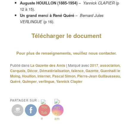
Auguste HOUILLON (1885-1954)
–
Yannick CLAPIER
(p
12 à 15).
Un grand merci à René Quéré
–
Bernard Jules
VERLINGUE
(p 16).
Télécharger le document
Pour plus de renseignements, veuillez nous contacter.
Publié dans
La Gazette des Amis
|
Marqué avec
2017
,
association
,
Carquois
,
Décor
,
Dématérialisation
,
faïence
,
Gazette
,
Guenhaël le
Moing
,
Houillon
,
internet
,
Pascal Simon
,
Pierre-Jean Guillausseau
,
Quéré
,
Quimper
,
verlingue
,
Yannick Clapier
PARTAGER SUR :