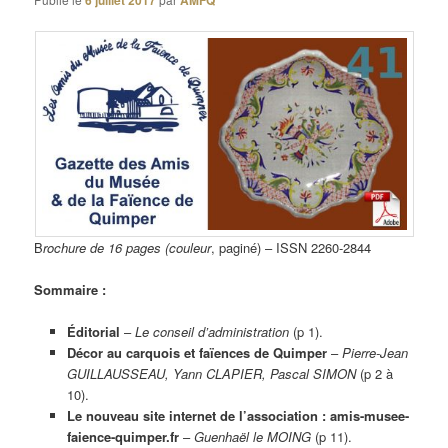
6 juillet 2017
AMFQ
B
rochure de 16 pages (couleur
, paginé) – ISSN 2260-2844
Sommaire :
Éditorial
–
Le conseil d’administration
(p 1).
Décor au carquois et faïences de Quimper
–
Pierre-Jean
GUILLAUSSEAU, Yann CLAPIER, Pascal SIMON
(p 2 à
10).
Le nouveau site internet de l’association : amis-musee-
faience-quimper.fr
–
Guenhaël le MOING
(p 11).