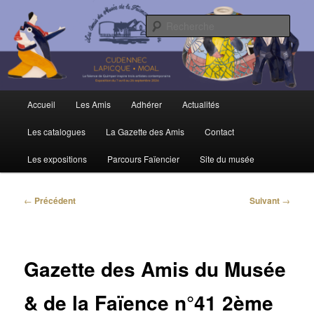
Aller
Trois siècles de tradition faïencière
au
Rech
contenu
principal
Amis du Musée et de la Faïence de
Quimper
Menu
Accueil
Les Amis
Adhérer
Actualités
principal
Les catalogues
La Gazette des Amis
Contact
Les expositions
Parcours Faïencier
Site du musée
Navigation
←
Précédent
Suivant
→
des
articles
Gazette des Amis du Musée
& de la Faïence n°41 2ème