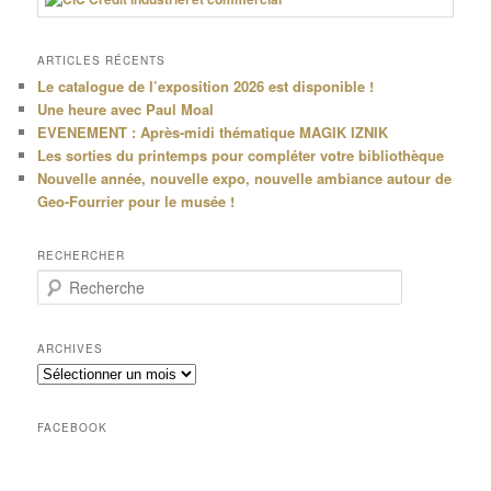
ARTICLES RÉCENTS
Le catalogue de l’exposition 2026 est disponible !
Une heure avec Paul Moal
EVENEMENT : Après-midi thématique MAGIK IZNIK
Les sorties du printemps pour compléter votre bibliothèque
Nouvelle année, nouvelle expo, nouvelle ambiance autour de
Geo-Fourrier pour le musée !
RECHERCHER
R
e
c
h
ARCHIVES
e
Archives
r
c
h
FACEBOOK
e