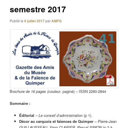
semestre 2017
Publié le
6 juillet 2017
par
AMFQ
B
rochure de 16 pages (couleur
, paginé) – ISSN 2260-2844
Sommaire :
Éditorial
–
Le conseil d’administration
(p 1).
Décor au carquois et faïences de Quimper
–
Pierre-Jean
GUILLAUSSEAU, Yann CLAPIER, Pascal SIMON
(p 2 à