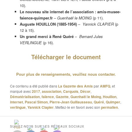
10).
Le nouveau site internet de l’association : amis-musee-
faience-quimper.fr
–
Guenhaël le MOING
(p 11).
Auguste HOUILLON (1885-1954)
–
Yannick CLAPIER
(p
12 à 15).
Un grand merci à René Quéré
–
Bernard Jules
VERLINGUE
(p 16).
Télécharger le document
Pour plus de renseignements, veuillez nous contacter.
Ce contenu a été publié dans
La Gazette des Amis
par
AMFQ
, et
marqué avec
2017
,
association
,
Carquois
,
Décor
,
Dématérialisation
,
faïence
,
Gazette
,
Guenhaël le Moing
,
Houillon
,
internet
,
Pascal Simon
,
Pierre-Jean Guillausseau
,
Quéré
,
Quimper
,
verlingue
,
Yannick Clapier
. Mettez-le en favori avec son
permalien
.
SUIVEZ-NOUS SUR LES RÉSEAUX SOCIAUX