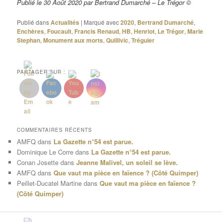
Publié le 30 Août 2020 par Bertrand Dumarché – Le Trégor ©
Publié dans
Actualités
|
Marqué avec
2020
,
Bertrand Dumarché
,
Enchères
,
Foucault
,
Francis Renaud
,
HB
,
Henriot
,
Le Trégor
,
Marie
Stephan
,
Monument aux morts
,
Quillivic
,
Tréguier
PARTAGER SUR :
COMMENTAIRES RÉCENTS
AMFQ
dans
La Gazette n°54 est parue.
Dominique Le Corre
dans
La Gazette n°54 est parue.
Conan Josette
dans
Jeanne Malivel, un soleil se lève.
AMFQ
dans
Que vaut ma pièce en faïence ? (Côté Quimper)
Peillet-Ducatel Martine
dans
Que vaut ma pièce en faïence ?
(Côté Quimper)