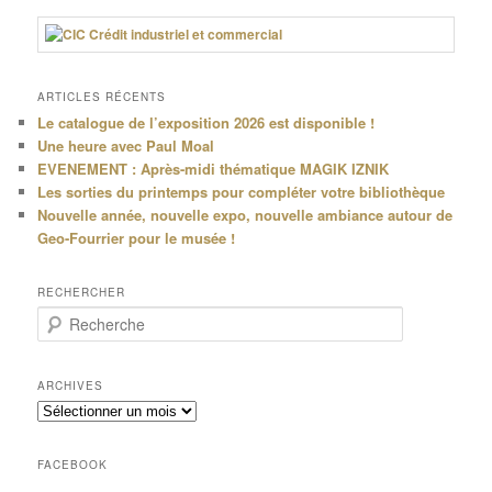
ARTICLES RÉCENTS
Le catalogue de l’exposition 2026 est disponible !
Une heure avec Paul Moal
EVENEMENT : Après-midi thématique MAGIK IZNIK
Les sorties du printemps pour compléter votre bibliothèque
Nouvelle année, nouvelle expo, nouvelle ambiance autour de
Geo-Fourrier pour le musée !
RECHERCHER
R
e
c
h
ARCHIVES
e
Archives
r
c
h
FACEBOOK
e