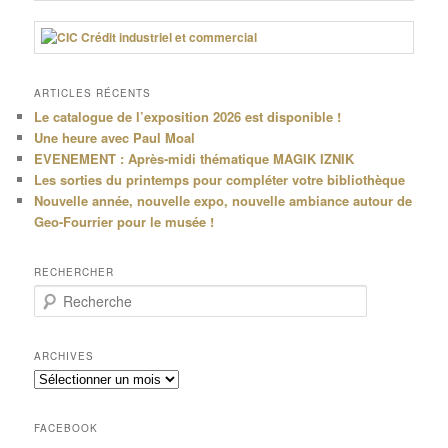
ARTICLES RÉCENTS
Le catalogue de l’exposition 2026 est disponible !
Une heure avec Paul Moal
EVENEMENT : Après-midi thématique MAGIK IZNIK
Les sorties du printemps pour compléter votre bibliothèque
Nouvelle année, nouvelle expo, nouvelle ambiance autour de
Geo-Fourrier pour le musée !
RECHERCHER
R
e
c
h
ARCHIVES
e
Archives
r
c
h
FACEBOOK
e