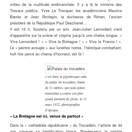
milieu de la multitude endimanchée. Il y a là le ministre des
Travaux publics, Yves Le Trocquer, les académiciens Maurice
Barrès et Jean Richepin, la duchesse de Rohan, l’ancien
président de la République Paul Deschanel…
Il est 15 h. Soutenu par un ami, Jean-Julien Lemordant vient
d’apparaître sur la scène et clopine jusqu’à une chaise longue. «
Vive Lemordant ! » « Vive la Bretagne ! » « Vive la France ! ».
Le « peintre aveugle » aux lunettes noires, l’héroïque combattant,
huit fois percé au champ d’honneur, est là !
c’est dans la gigantesque salle
du palais du trocadéro, haute
de 31 mètres, que jean-julien
lemordant a connu son plus
grand moment de gloire, le 12
mars 1922. photographie
d’époque.
« La Bretagne est ici, venue de partout »
Dans la « cathédrale républicaine » du Trocadéro, l’artiste de 44
ans savoure sa béatification laïque. Bienheureux le peintre