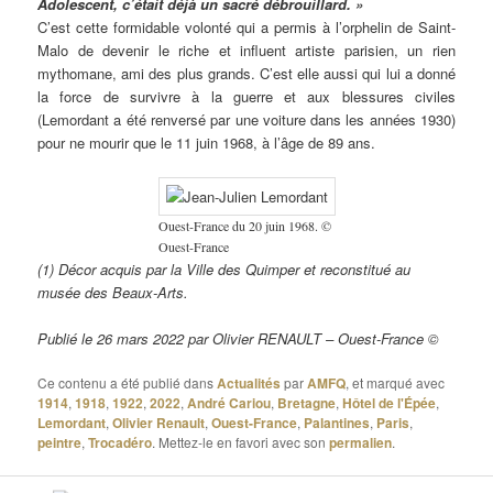
Adolescent, c’était déjà un sacré débrouillard. »
C’est cette formidable volonté qui a permis à l’orphelin de Saint-
Malo de devenir le riche et influent artiste parisien, un rien
mythomane, ami des plus grands. C’est elle aussi qui lui a donné
la force de survivre à la guerre et aux blessures civiles
(Lemordant a été renversé par une voiture dans les années 1930)
pour ne mourir que le 11 juin 1968, à l’âge de 89 ans.
Ouest-France du 20 juin 1968. ©
Ouest-France
(1) Décor acquis par la Ville des Quimper et reconstitué au
musée des Beaux-Arts.
Publié le 26 mars 2022 par Olivier RENAULT – Ouest-France ©
Ce contenu a été publié dans
Actualités
par
AMFQ
, et marqué avec
1914
,
1918
,
1922
,
2022
,
André Cariou
,
Bretagne
,
Hôtel de l'Épée
,
Lemordant
,
Olivier Renault
,
Ouest-France
,
Palantines
,
Paris
,
peintre
,
Trocadéro
. Mettez-le en favori avec son
permalien
.