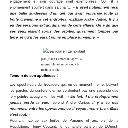
engagement et son courage sont exemplaires. Oui, il a
énormément souffert dans sa chair…
« Il avait notamment reçu
une balle au-dessus d’un œil qui avait pulvérisé toute la
boîte crânienne à cet endroit-là
, explique André Cariou.
Il y a
eu des versions extraordinaires de cette affaire. On a dit que
ses yeux étaient sortis des orbites, quasiment tombés par
terre, et qu’il les aurait remis en place lui-même. »
jean-julien Lemordant après la
guerre. blessé au genou, à la
main, à la tête…
Témoin de son apothéose !
Les spectateurs du Trocadéro qui, en ce moment même, boivent
les paroles du conférencier ne se doutent pas une seconde que
le « peintre aveugle »… les voit !
« En fait, il n’a pratiquement
jamais perdu la vue
, reprend André Cariou.
Il y a eu des
moments, entre les opérations, où il voyait moins bien. Mais
c’est tout. »
Pourtant habitué aux huiles de Paname et aux ors de la
République, Henry Coutant, le journaliste parisien de L’Ouest-