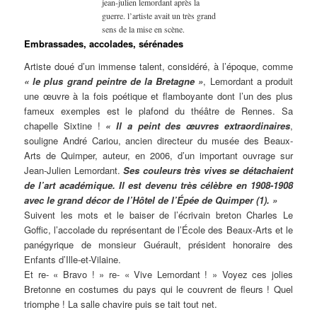
jean-julien lemordant après la
guerre. l’artiste avait un très grand
sens de la mise en scène.
Embrassades, accolades, sérénades
Artiste doué d’un immense talent, considéré, à l’époque, comme
« le plus grand peintre de la Bretagne »
, Lemordant a produit
une œuvre à la fois poétique et flamboyante dont l’un des plus
fameux exemples est le plafond du théâtre de Rennes. Sa
chapelle Sixtine !
« Il a peint des œuvres extraordinaires
,
souligne André Cariou, ancien directeur du musée des Beaux-
Arts de Quimper, auteur, en 2006, d’un important ouvrage sur
Jean-Julien Lemordant.
Ses couleurs très vives se détachaient
de l’art académique. Il est devenu très célèbre en 1908-1908
avec le grand décor de l’Hôtel de l’Épée de Quimper (1). »
Suivent les mots et le baiser de l’écrivain breton Charles Le
Goffic, l’accolade du représentant de l’École des Beaux-Arts et le
panégyrique de monsieur Guérault, président honoraire des
Enfants d’Ille-et-Vilaine.
Et re- « Bravo ! » re- « Vive Lemordant ! » Voyez ces jolies
Bretonne en costumes du pays qui le couvrent de fleurs ! Quel
triomphe ! La salle chavire puis se tait tout net.