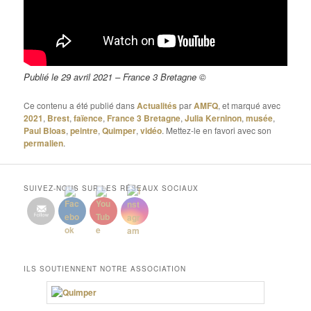
Publié le 29 avril 2021 – France 3 Bretagne ©
Ce contenu a été publié dans
Actualités
par
AMFQ
, et marqué avec
2021
,
Brest
,
faïence
,
France 3 Bretagne
,
Julia Kerninon
,
musée
,
Paul Bloas
,
peintre
,
Quimper
,
vidéo
. Mettez-le en favori avec son
permalien
.
SUIVEZ-NOUS SUR LES RÉSEAUX SOCIAUX
ILS SOUTIENNENT NOTRE ASSOCIATION