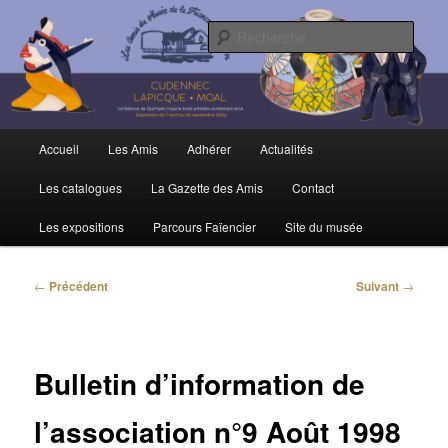
Aller
Trois siècles de tradition faïencière
au
Rech
contenu
principal
Amis du Musée et de la Faïence de
Quimper
Menu
Accueil
Les Amis
Adhérer
Actualités
principal
Les catalogues
La Gazette des Amis
Contact
Les expositions
Parcours Faïencier
Site du musée
Navigation
←
Précédent
Suivant
→
des
articles
Bulletin d’information de
l’association n°9 Août 1998