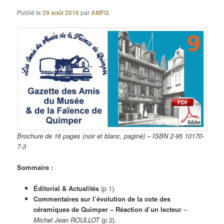
Publié le
29 août 2016
par
AMFQ
Brochure de 16 pages (noir et blanc, paginé) – ISBN 2-95 10170-
7-3
Sommaire :
Éditorial & Actualités
(p 1).
Commentaires sur l’évolution de la cote des
céramiques de Quimper – Réaction d’un lecteur
–
Michel Jean ROULLOT
(p 2).