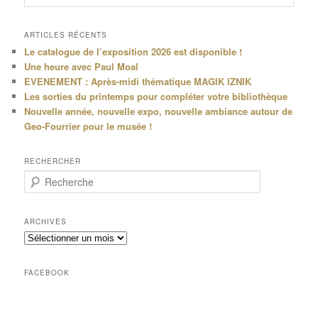
ARTICLES RÉCENTS
Le catalogue de l’exposition 2026 est disponible !
Une heure avec Paul Moal
EVENEMENT : Après-midi thématique MAGIK IZNIK
Les sorties du printemps pour compléter votre bibliothèque
Nouvelle année, nouvelle expo, nouvelle ambiance autour de
Geo-Fourrier pour le musée !
RECHERCHER
R
e
c
h
ARCHIVES
e
Archives
r
c
h
FACEBOOK
e