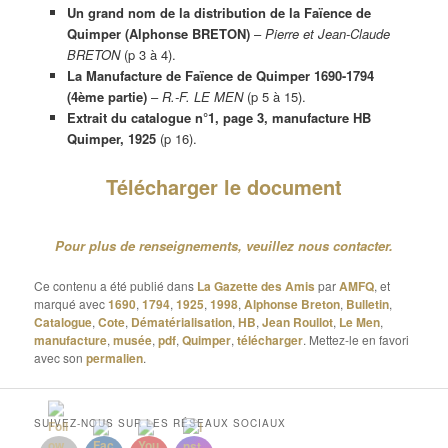
Un grand nom de la distribution de la Faïence de
Quimper (Alphonse BRETON)
–
Pierre et Jean-Claude
BRETON
(p 3 à 4).
La Manufacture de Faïence de Quimper 1690-1794
(4ème partie)
–
R.-F. LE MEN
(p 5 à 15).
Extrait du catalogue n°1, page 3, manufacture HB
Quimper, 1925
(p 16).
Télécharger le document
Pour plus de renseignements, veuillez nous contacter.
Ce contenu a été publié dans
La Gazette des Amis
par
AMFQ
, et
marqué avec
1690
,
1794
,
1925
,
1998
,
Alphonse Breton
,
Bulletin
,
Catalogue
,
Cote
,
Dématérialisation
,
HB
,
Jean Roullot
,
Le Men
,
manufacture
,
musée
,
pdf
,
Quimper
,
télécharger
. Mettez-le en favori
avec son
permalien
.
SUIVEZ-NOUS SUR LES RÉSEAUX SOCIAUX