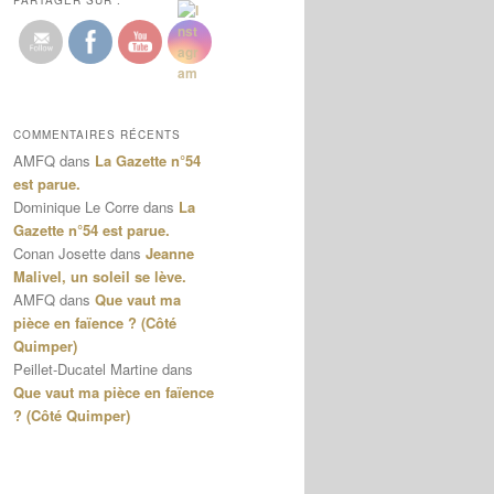
PARTAGER SUR :
COMMENTAIRES RÉCENTS
AMFQ
dans
La Gazette n°54
est parue.
Dominique Le Corre
dans
La
Gazette n°54 est parue.
Conan Josette
dans
Jeanne
Malivel, un soleil se lève.
AMFQ
dans
Que vaut ma
pièce en faïence ? (Côté
Quimper)
Peillet-Ducatel Martine
dans
Que vaut ma pièce en faïence
? (Côté Quimper)