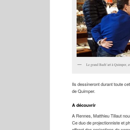
Le grand Bazh’art à Quimper, av
Ils dessineront durant toute ce
de Quimper.
A découvrir
A Rennes, Matthieu Tillaut nous
Ce duo de projectionniste et ph
offrant des projections de com