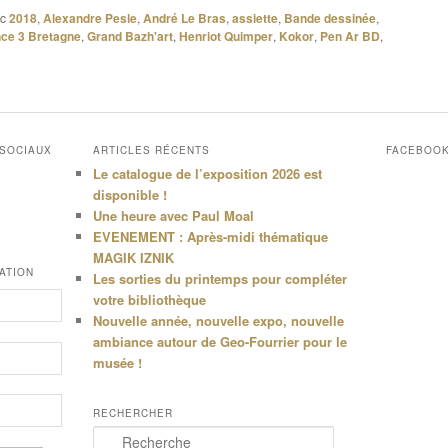
c
2018
,
Alexandre Pesle
,
André Le Bras
,
assiette
,
Bande dessinée
,
ce 3 Bretagne
,
Grand Bazh'art
,
Henriot Quimper
,
Kokor
,
Pen Ar BD
,
 SOCIAUX
ARTICLES RÉCENTS
FACEBOO
Le catalogue de l’exposition 2026 est
disponible !
Une heure avec Paul Moal
EVENEMENT : Après-midi thématique
MAGIK IZNIK
ATION
Les sorties du printemps pour compléter
votre bibliothèque
Nouvelle année, nouvelle expo, nouvelle
ambiance autour de Geo-Fourrier pour le
musée !
RECHERCHER
R