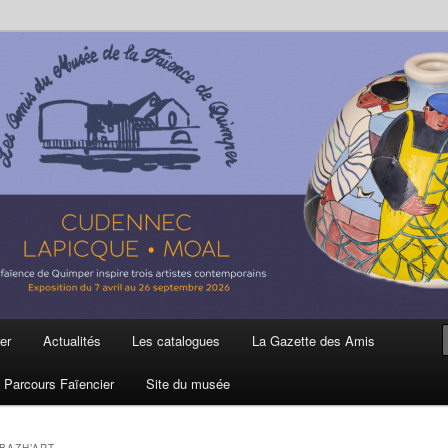
ière
 et de la Faïence de Quimper
er
Actualités
Les catalogues
La Gazette des Amis
Parcours Faïencier
Site du musée