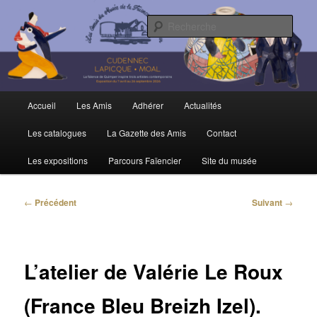
Aller
Trois siècles de tradition faïencière
au
Rech
contenu
principal
Amis du Musée et de la Faïence de
Quimper
Menu
Accueil
Les Amis
Adhérer
Actualités
principal
Les catalogues
La Gazette des Amis
Contact
Les expositions
Parcours Faïencier
Site du musée
Navigation
←
Précédent
Suivant
→
des
articles
L’atelier de Valérie Le Roux
(France Bleu Breizh Izel).