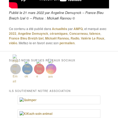
Publié le 21 mars 2022 par Angeline Demuynck – France Bleu
Breizh Izel © – Photos : Mickaël Rannou ©
Ce contenu a été publié dans
Actualités
par
AMFQ
, et marqué avec
2022
,
Angeline Demuynck
,
céramiques
,
Concarneau
,
faïence
,
France Bleu Breizh Izel
,
Mickaël Rannou
,
Radio
,
Valérie Le Roux
,
vidéo
. Mettez-le en favori avec son
permalien
.
SUIVEZ-NOUS SUR LES RÉSEAUX SOCIAUX
ILS SOUTIENNENT NOTRE ASSOCIATION