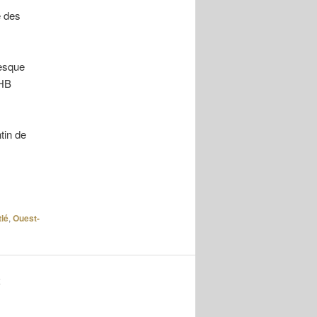
é des
resque
 HB
tin de
lé
,
Ouest-
K