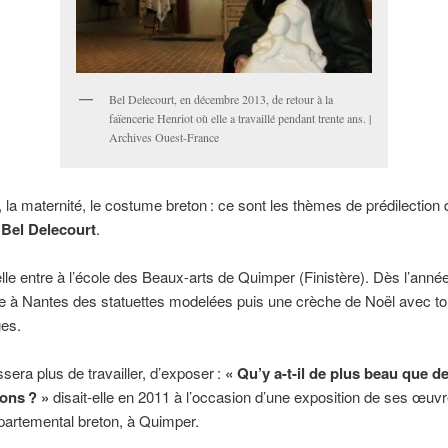
Bel Delecourt, en décembre 2013, de retour à la
faïencerie Henriot où elle a travaillé pendant trente ans. |
Archives Ouest-France
la maternité, le costume breton : ce sont les thèmes de prédilection de
e
Bel Delecourt
.
lle entre à l’école des Beaux-arts de Quimper (Finistère). Dès l’anné
e à Nantes des statuettes modelées puis une crèche de Noël avec to
es.
ssera plus de travailler, d’exposer :
« Qu’y a-t-il de plus beau que de
ions ? »
disait-elle en 2011 à l’occasion d’une exposition de ses œuv
artemental breton, à Quimper.