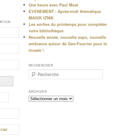
Une heure avec Paul Moal
EVENEMENT : Après-midi thématique
MAGIK IZNIK
ATION
Les sorties du printemps pour compléter
votre bibliothèque
Nouvelle année, nouvelle expo, nouvelle
ambiance autour de Geo-Fourrier pour le
musée !
RECHERCHER
R
e
c
h
ARCHIVES
e
Archives
r
c
h
e