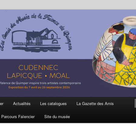
ière
 et de la Faïence de Quimper
er
Actualités
Les catalogues
La Gazette des Amis
Parcours Faïencier
Site du musée