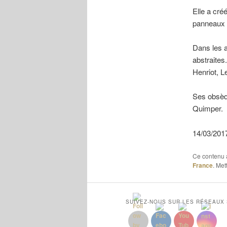
Elle a cré
panneaux 
Dans les a
abstraites
Henriot, L
Ses obsèqu
Quimper.
14/03/201
Ce contenu 
France
. Met
SUIVEZ-NOUS SUR LES RÉSEAUX