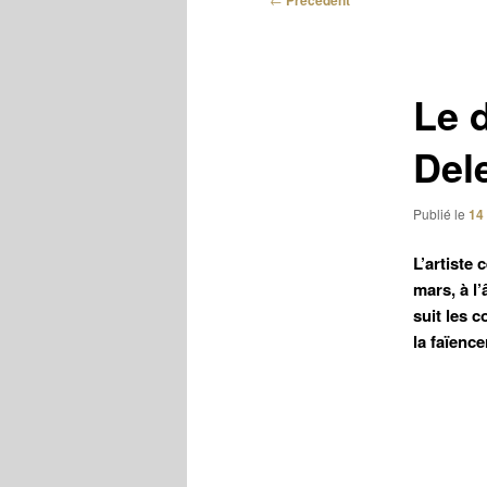
Précédent
des
articles
Le 
Del
Publié le
14
L’artiste 
mars, à l
suit les c
la faïence