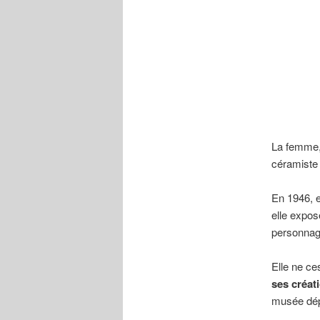
La femme, 
céramist
En 1946, e
elle expos
personnag
Elle ne ce
ses créat
musée dép