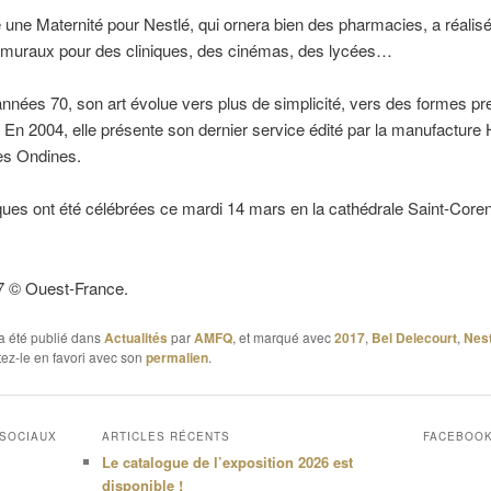
é une Maternité pour Nestlé, qui ornera bien des pharmacies, a réalis
muraux pour des cliniques, des cinémas, des lycées…
nnées 70, son art évolue vers plus de simplicité, vers des formes p
. En 2004, elle présente son dernier service édité par la manufacture
es Ondines.
es ont été célébrées ce mardi 14 mars en la cathédrale Saint-Coren
7 © Ouest-France.
a été publié dans
Actualités
par
AMFQ
, et marqué avec
2017
,
Bel Delecourt
,
Nest
tez-le en favori avec son
permalien
.
 SOCIAUX
ARTICLES RÉCENTS
FACEBOO
Le catalogue de l’exposition 2026 est
disponible !