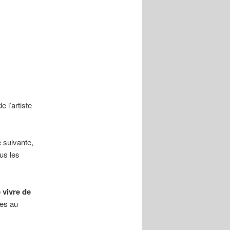
 l’artiste
e suivante,
us les
 vivre de
res au