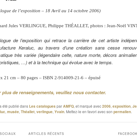
alogue de l’exposition – 18 Avril au 14 octobre 2006)
nard Jules VERLINGUE, Philippe TH
É
ALLET, photos : Jean-Noël VIN
logue de l’exposition qui retrace la carrière de cet artiste indépe
facture Keraluc, au travers d’une création sans cesse renouv
atique très variée (légendaire celte, nature morte, décors animalie
ristiques, …) et à la technique qui évolue avec le temps.
 x 21 cm – 80 pages – ISBN 2-914009-21-6 – épuisé
 plus de renseignements, veuillez nous contacter.
a été publié dans
Les catalogues
par
AMFQ
, et marqué avec
2006
,
exposition
,
Je
luc
,
musée
,
Théallet
,
verlingue
,
Yvain
. Mettez-le en favori avec son
permalien
.
 SOCIAUX
ARTICLES RÉCENTS
FACEBOO