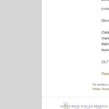
(cat
(Ber
Cata
manu
thém
humo
29,7
Pour
Ce contenu 
Vinter
,
Kera
SUIVEZ-NOUS SUR LES RÉSEAUX