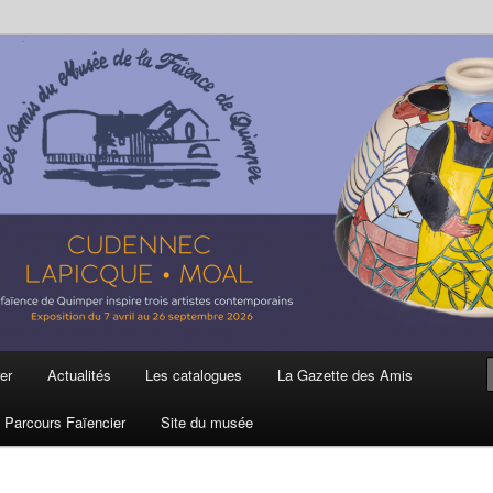
ière
 et de la Faïence de Quimper
er
Actualités
Les catalogues
La Gazette des Amis
Parcours Faïencier
Site du musée