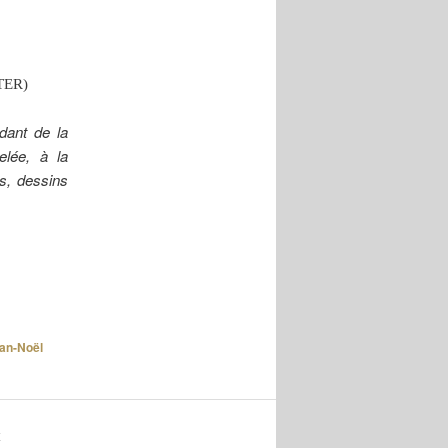
TER)
ndant de la
elée, à la
rs, dessins
an-Noël
K