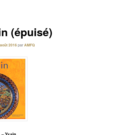
in (épuisé)
 août 2016
par
AMFQ
 – Yvain