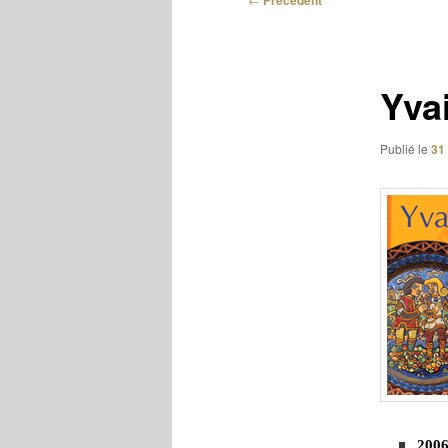
Précédent
des
articles
Yva
Publié le
31
2006