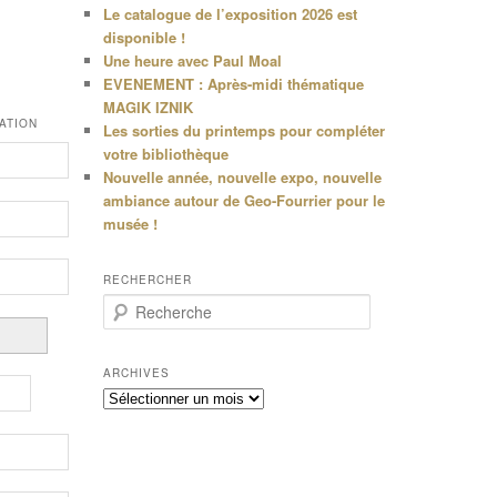
Le catalogue de l’exposition 2026 est
disponible !
Une heure avec Paul Moal
EVENEMENT : Après-midi thématique
MAGIK IZNIK
ATION
Les sorties du printemps pour compléter
votre bibliothèque
Nouvelle année, nouvelle expo, nouvelle
ambiance autour de Geo-Fourrier pour le
musée !
RECHERCHER
R
e
c
h
ARCHIVES
e
Archives
r
c
h
e