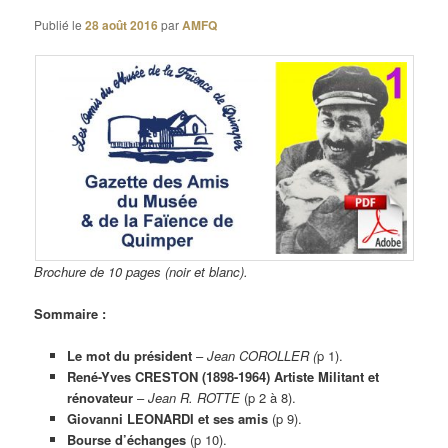
Publié le
28 août 2016
par
AMFQ
Brochure de 10 pages (noir et blanc).
Sommaire :
Le mot du président
–
Jean COROLLER (
p 1).
René-Yves CRESTON (1898-1964) Artiste Militant et
rénovateur
–
Jean R. ROTTE
(p 2 à 8).
Giovanni LEONARDI et ses amis
(p 9).
Bourse d’échanges
(p 10).