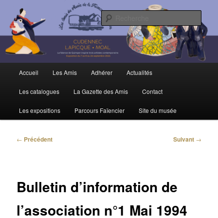
Aller
Trois siècles de tradition faïencière
au
Rech
contenu
principal
Amis du Musée et de la Faïence de
Quimper
Menu
Accueil
Les Amis
Adhérer
Actualités
principal
Les catalogues
La Gazette des Amis
Contact
Les expositions
Parcours Faïencier
Site du musée
Navigation
←
Précédent
Suivant
→
des
articles
Bulletin d’information de
l’association n°1 Mai 1994