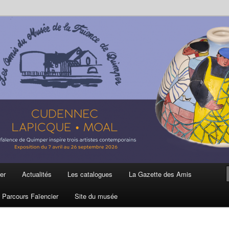
ière
 et de la Faïence de Quimper
er
Actualités
Les catalogues
La Gazette des Amis
Parcours Faïencier
Site du musée