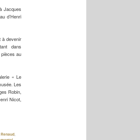
é à Jacques
eau d’Henri
t à devenir
tant dans
 pièces au
lerie « Le
musée. Les
rges Robin,
nri Nicot,
 Renaud
,
emental