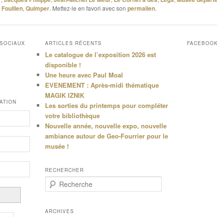
 Fouillen
,
Quimper
. Mettez-le en favori avec son
permalien
.
 SOCIAUX
ARTICLES RÉCENTS
FACEBOO
Le catalogue de l’exposition 2026 est
disponible !
Une heure avec Paul Moal
EVENEMENT : Après-midi thématique
MAGIK IZNIK
ATION
Les sorties du printemps pour compléter
votre bibliothèque
Nouvelle année, nouvelle expo, nouvelle
ambiance autour de Geo-Fourrier pour le
musée !
RECHERCHER
R
e
c
h
ARCHIVES