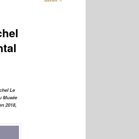
Suivant
chel
tal
chel Le
du Musée
en 2018,