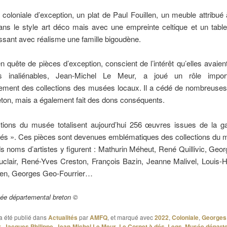
coloniale d’exception, un plat de Paul Fouillen, un meuble attribu
ans le style art déco mais avec une empreinte celtique et un tabl
ossant avec réalisme une famille bigoudène.
n quête de pièces d’exception, conscient de l’intérêt qu’elles avaien
s inaliénables, Jean-Michel Le Meur, a joué un rôle impor
ssement des collections des musées locaux. Il a cédé de nombreuses
ton, mais a également fait des dons conséquents.
ctions du musée totalisent aujourd’hui 256 œuvres issues de la ga
dés ». Ces pièces sont devenues emblématiques des collections du 
s noms d’artistes y figurent : Mathurin Méheut, René Quillivic, Geo
clair, René-Yves Creston, François Bazin, Jeanne Malivel, Louis-He
llen, Georges Geo-Fourrier…
ée départemental breton ©
a été publié dans
Actualités
par
AMFQ
, et marqué avec
2022
,
Coloniale
,
Georges
r
,
Jacques Philippe
,
Jean-Michel Le Meur
,
Le Cornet à dés
,
Legs
,
Musée départ