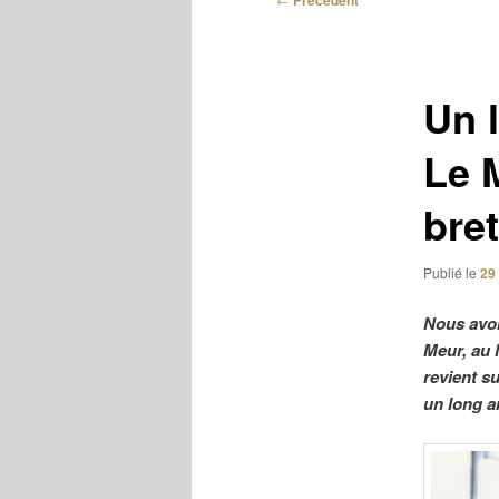
Précédent
des
articles
Un 
Le 
bre
Publié le
29
Nous avon
Meur, au 
revient s
un long a