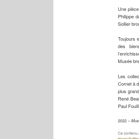
Une pièce 
Philippe d
Sollier br
Toujours e
des bien
l’enrichi
Musée bre
Les colle
Cornet à 
plus grand
René Beau
Paul Foui
2022 –
Mus
Ce contenu 
Henri Sollie