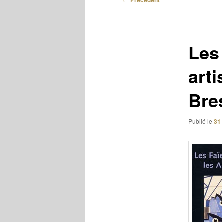
Précédent
des
articles
Les
arti
Bre
Publié le
31