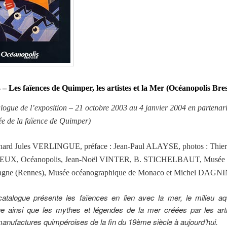
 – Les faïences de Quimper, les artistes et la Mer (Océanopolis Bres
alogue de l’exposition – 21 octobre 2003 au 4 janvier 2004 en partenari
e de la faïence de Quimper)
nard Jules VERLINGUE, préface : Jean-Paul ALAYSE, photos : Thier
EUX, Océanopolis, Jean-Noël VINTER, B. STICHELBAUT, Musée 
agne (Rennes), Musée océanographique de Monaco et Michel DAGN
atalogue présente les faïences en lien avec la mer, le milieu aqu
e ainsi que les mythes et légendes de la mer créées par les art
manufactures quimpéroises de la fin du 19ème siècle à aujourd’hui.