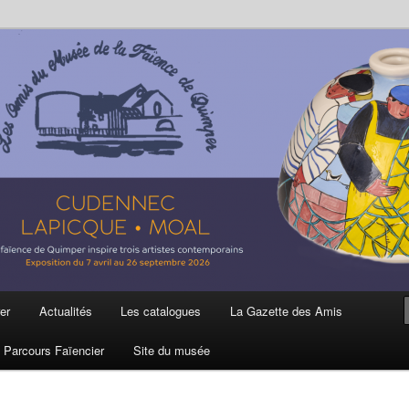
ière
 et de la Faïence de Quimper
er
Actualités
Les catalogues
La Gazette des Amis
Parcours Faïencier
Site du musée