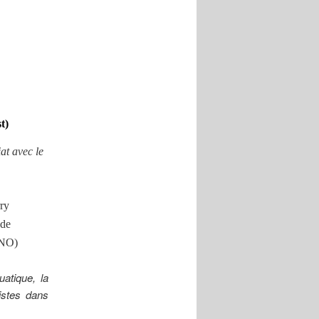
t)
at avec le
ry
de
INO)
atique, la
istes dans