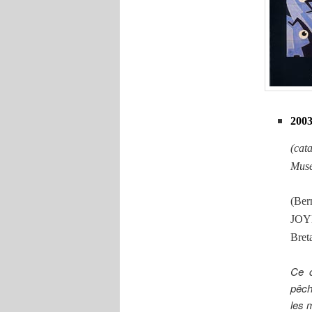
2003
(cat
Musé
(Ber
JOY
Bret
Ce c
pêch
les 