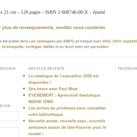
 x 21 cm – 128 pages – ISBN 2-908746-00-X – épuisé
 plus de renseignements, veuillez nous contacter.
a été publié dans
Les catalogues
par
AMFQ
, et marqué avec
2003
,
2004
,
exposit
,
Océanopolis
,
verlingue
. Mettez-le en favori avec son
permalien
.
 SOCIAUX
ARTICLES RÉCENTS
FACEBOO
Le catalogue de l’exposition 2026 est
disponible !
Une heure avec Paul Moal
EVENEMENT : Après-midi thématique
MAGIK IZNIK
ATION
Les sorties du printemps pour compléter
votre bibliothèque
Nouvelle année, nouvelle expo, nouvelle
ambiance autour de Geo-Fourrier pour le
musée !