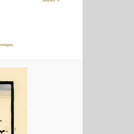
Suivant →
retagne,