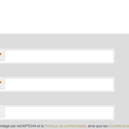
*
*
 protégé par reCAPTCHA et la
Politique de confidentialité
, ainsi que les
Conditions d