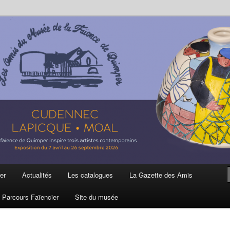
ière
 et de la Faïence de Quimper
er
Actualités
Les catalogues
La Gazette des Amis
Parcours Faïencier
Site du musée