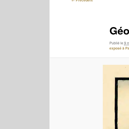
← Précédent
des
images
Géo
Publié le
9 
exposé à Pa