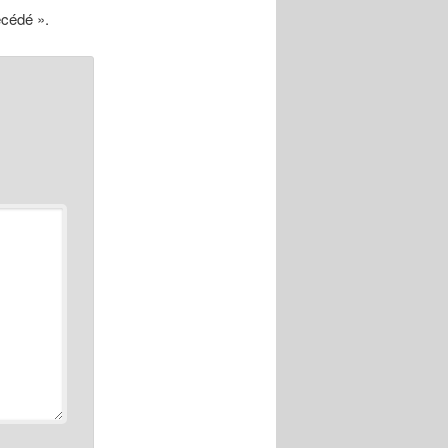
écédé ».