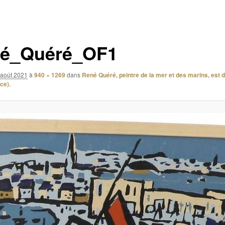
é_Quéré_OF1
 août 2021
à
940 × 1269
dans
René Quéré, peintre de la mer et des marins, est 
ce).