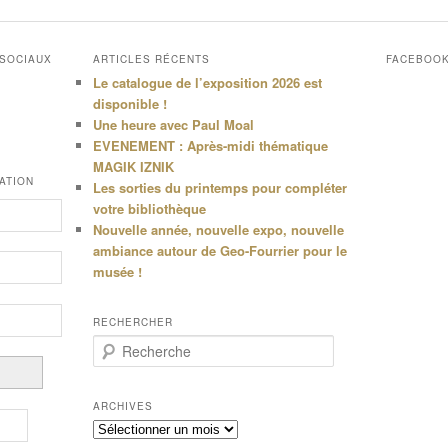
 SOCIAUX
ARTICLES RÉCENTS
FACEBOO
Le catalogue de l’exposition 2026 est
disponible !
Une heure avec Paul Moal
EVENEMENT : Après-midi thématique
MAGIK IZNIK
ATION
Les sorties du printemps pour compléter
votre bibliothèque
Nouvelle année, nouvelle expo, nouvelle
ambiance autour de Geo-Fourrier pour le
musée !
RECHERCHER
R
e
c
h
ARCHIVES
e
Archives
r