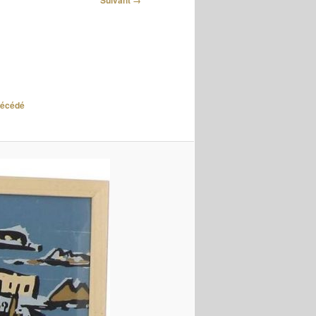
Suivant →
décédé