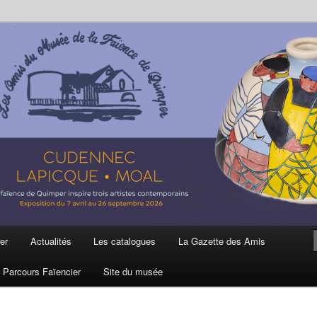
ière
 et de la Faïence de Quimper
er
Actualités
Les catalogues
La Gazette des Amis
Parcours Faïencier
Site du musée